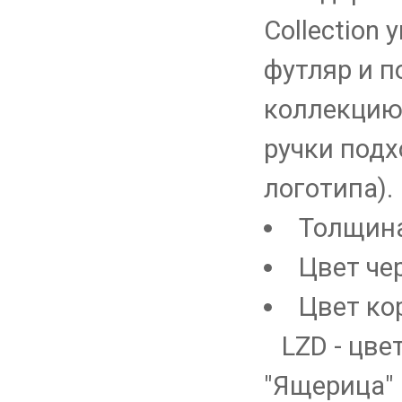
Collection
футляр и п
коллекцию
ручки подх
логотипа).
Толщина
Цвет че
Цвет ко
LZD - цве
"Ящерица"