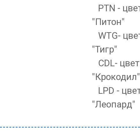
PTN - цве
"Питон"
WTG- цве
"Тигр"
CDL- цвет
"Крокодил"
LPD - цве
"Леопард"