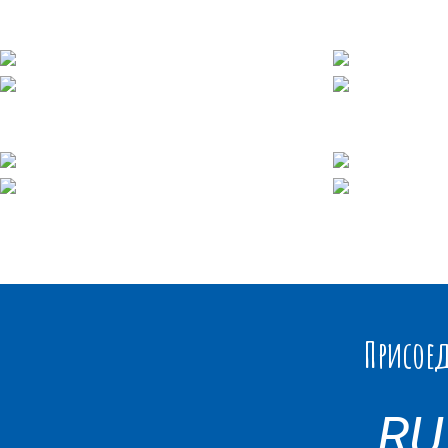
Присоед
RU