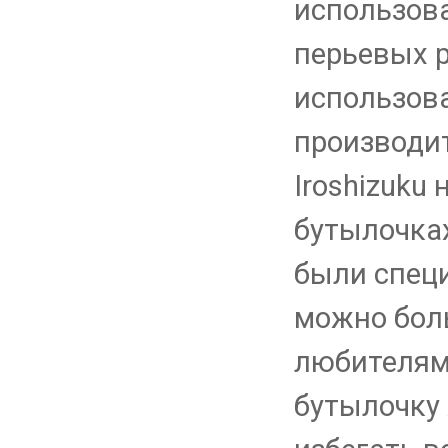
использова
перьевых р
использов
производи
Iroshizuku
бутылочках
были специ
можно бол
любителям
бутылочку 