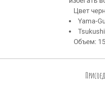
избегать в
Цвет черн
Yama-Gur
Tsukushi
Объем: 1
Присоед
RU