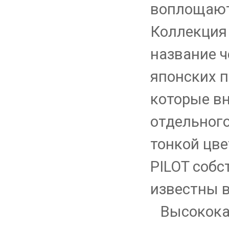
воплощают
Коллекция 
название ч
японских 
которые вн
отдельного
тонкой цве
PILOT собс
известны в
Высокока