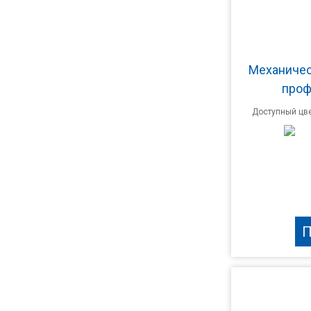
Механичес
проф
Доступный цве
П