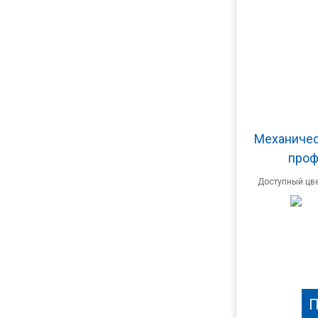
Механичес
проф
Доступный цве
П