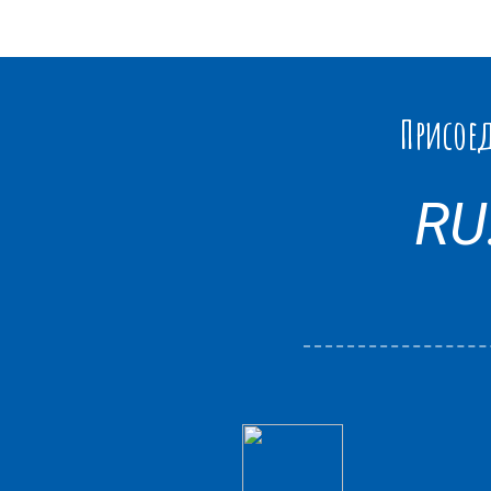
Присоед
RU