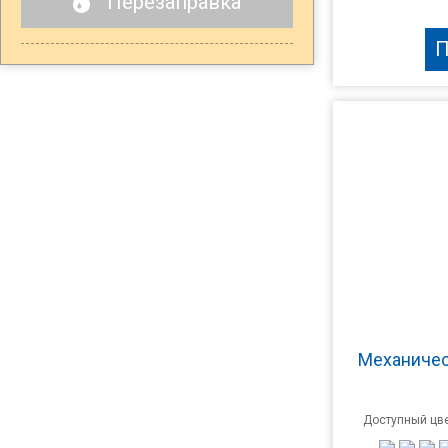
Перезаправка
П
Механичес
Доступный цве